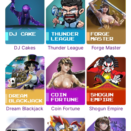
DJ Cakes
Thunder League
Forge Master
Coin Fortune
Shogun Empire
Dream Blackjack