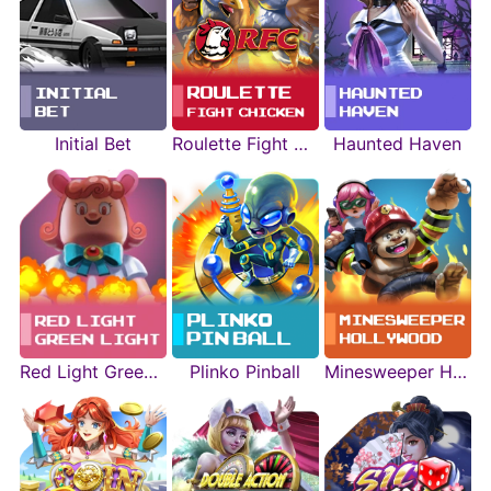
Initial Bet
Haunted Haven
Roulette Fight Chicken
Red Light Green Light
Plinko Pinball
Minesweeper Hollywood